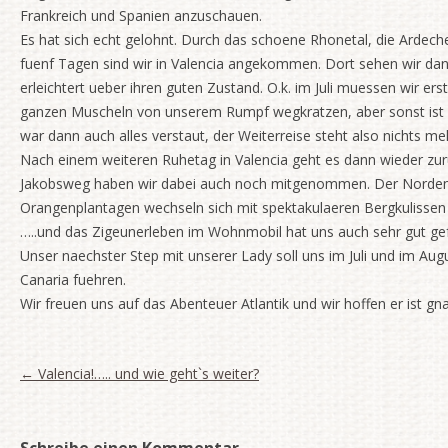
Frankreich und Spanien anzuschauen.
Es hat sich echt gelohnt. Durch das schoene Rhonetal, die Ardec
fuenf Tagen sind wir in Valencia angekommen. Dort sehen wir da
erleichtert ueber ihren guten Zustand. O.k. im Juli muessen wir er
ganzen Muscheln von unserem Rumpf wegkratzen, aber sonst ist a
war dann auch alles verstaut, der Weiterreise steht also nichts m
Nach einem weiteren Ruhetag in Valencia geht es dann wieder zu
Jakobsweg haben wir dabei auch noch mitgenommen. Der Norden vo
Orangenplantagen wechseln sich mit spektakulaeren Bergkulissen u
…..und das Zigeunerleben im Wohnmobil hat uns auch sehr gut gef
Unser naechster Step mit unserer Lady soll uns im Juli und im Au
Canaria fuehren.
Wir freuen uns auf das Abenteuer Atlantik und wir hoffen er ist g
Artikel-Navigation
←
Valencia!….. und wie geht`s weiter?