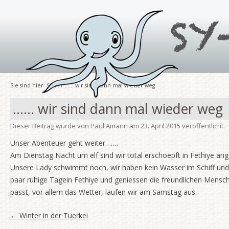
Sie sind hier:
Start
/ …… wir sind dann mal wieder weg
…… wir sind dann mal wieder weg
Dieser Beitrag wurde
von
Paul Amann
am
23. April 2015
veröffentlicht.
Unser Abenteuer geht weiter…….
Am Dienstag Nacht um elf sind wir total erschoepft in Fethiye an
Unsere Lady schwimmt noch, wir haben kein Wasser im Schiff und 
paar ruhige Tagein Fethiye und geniessen die freundlichen Mensch
passt, vor allem das Wetter, laufen wir am Samstag aus.
Artikel-Navigation
←
Winter in der Tuerkei