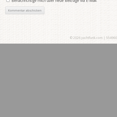
Benachrichtige mich über neue Beiträge via E-Mail.
554960
© 2026
yachtfunk.com
|