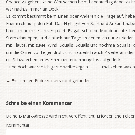
Chance zu geben. Keine Wertsachen beim Landausflug dabei zu h
war nachts immer an Deck.
Es kommt bestimmt beim Einen oder Anderen die Frage auf, haben
Fuer mich auf jeden Fall! Das Highlight von Start und Ankunft ha
habe ich noch selten verspuert. Es gab schoene Mondnaechte, herr
Sternschnuppen, und einfach nur Tage an denen ich nur zufrieden 
mit Flaute, mit zuviel Wind, Squalls, Squalls und nochmal Squalls,
um die Ohren zu fliegen droht und natuerlich auch Zweifel am d
die Schwaechen jedes Einzelnen erbarmungslos aufgedeckt.
…und doch wuerde ich gerne weitersegeln………….mal sehen was 
Artikel-Navigation
←
Endlich den Puderzuckerstrand gefunden
Schreibe einen Kommentar
Deine E-Mail-Adresse wird nicht veröffentlicht.
Erforderliche Felder
Kommentar