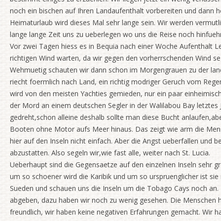
noch ein bischen auf Ihren Landaufenthalt vorbereiten und dann he
Heimaturlaub wird dieses Mal sehr lange sein. Wir werden vermu
lange lange Zeit uns zu ueberlegen wo uns die Reise noch hinfueh
Vor zwei Tagen hiess es in Bequia nach einer Woche Aufenthalt L
richtigen Wind warten, da wir gegen den vorherrschenden Wind se
Wehmuetig schauten wir dann schon im Morgengrauen zu der landsc
riecht foermlich nach Land, ein richtig modriger Geruch vom Rege
wird von den meisten Yachties gemieden, nur ein paar einheimisch
der Mord an einem deutschen Segler in der Walilabou Bay letztes Ja
gedreht,schon alleine deshalb sollte man diese Bucht anlaufen,aber
Booten ohne Motor aufs Meer hinaus. Das zeigt wie arm die Mens
hier auf den Inseln nicht einfach. Aber die Angst ueberfallen und 
abzustatten. Also segeln wir,wie fast alle, weiter nach St. Lucia.
Ueberhaupt sind die Gegensaetze auf den einzelnen Inseln sehr gr
um so schoener wird die Karibik und um so urspruenglicher ist sie
Sueden und schauen uns die Inseln um die Tobago Cays noch an. Ei
abgeben, dazu haben wir noch zu wenig gesehen. Die Menschen h
freundlich, wir haben keine negativen Erfahrungen gemacht. Wir 