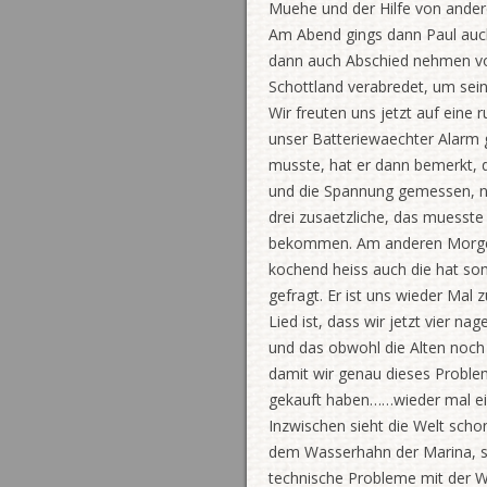
Muehe und der Hilfe von andere
Am Abend gings dann Paul auch
dann auch Abschied nehmen von 
Schottland verabredet, um sein
Wir freuten uns jetzt auf eine 
unser Batteriewaechter Alarm g
musste, hat er dann bemerkt, d
und die Spannung gemessen, nur
drei zusaetzliche, das muesste a
bekommen. Am anderen Morgen 
kochend heiss auch die hat som
gefragt. Er ist uns wieder Mal
Lied ist, dass wir jetzt vier n
und das obwohl die Alten noch g
damit wir genau dieses Problem
gekauft haben……wieder mal ein
Inzwischen sieht die Welt scho
dem Wasserhahn der Marina, se
technische Probleme mit der Wa