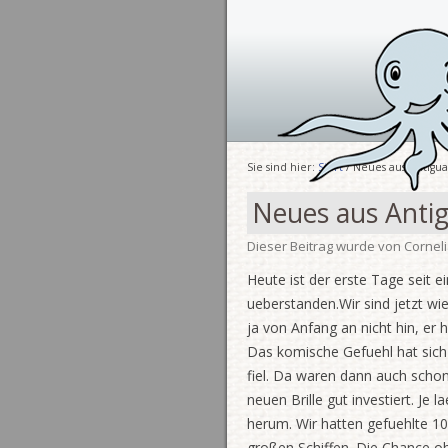
Sie sind hier:
Start
/ Neues aus Antigua
Neues aus Anti
Dieser Beitrag wurde
von
Cornel
Heute ist der erste Tage seit
ueberstanden.Wir sind jetzt wi
ja von Anfang an nicht hin, er 
Das komische Gefuehl hat sich 
fiel. Da waren dann auch schon
neuen Brille gut investiert. J
herum. Wir hatten gefuehlte 10
großen Schiffen. Die Chance o