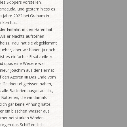
es Skippers vorstellen.
rracuda, und gestern hiess es
m Jahre 2022 bei Graham in
inken hat.
der Einfahrt in den Hafen hat
. Als er Nachts aufstehen
 heiss, Paul hat sie abgeklemmt
nueber, aber wir haben ja noch
ist es einfacher Ersatzteile zu
d upps eine Weitere war
genieur Joachim aus der Heimat
uf den Azoren !!!! Das Ende vom
in Geldbeutel gerissen haben,
k alle Batterien ausgetauscht,
 Batterien, die wir damals
ich gar keine Ahnung hatte.
der ein bisschen Wasser aus
mmer bei starken Winden
orgen das Schiff endlich