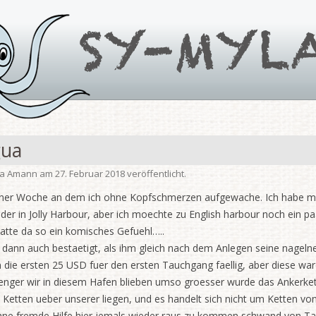
gua
ia Amann
am
27. Februar 2018
veröffentlicht.
 einer Woche an dem ich ohne Kopfschmerzen aufgewache. Ich habe me
eder in Jolly Harbour, aber ich moechte zu English harbour noch ein pa
hatte da so ein komisches Gefuehl…..
dann auch bestaetigt, als ihm gleich nach dem Anlegen seine nagelneu
 die ersten 25 USD fuer den ersten Tauchgang faellig, aber diese ware
e laenger wir in diesem Hafen blieben umso groesser wurde das Ankerk
 Ketten ueber unserer liegen, und es handelt sich nicht um Ketten von
hne fremde Hilfe hier jemals wieder raus zu kommen schwand von Tag