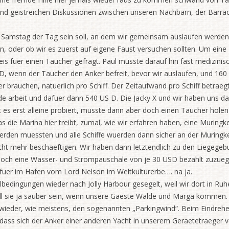
und geistreichen Diskussionen zwischen unseren Nachbarn, der Barrac
 Samstag der Tag sein soll, an dem wir gemeinsam auslaufen werden.
n, oder ob wir es zuerst auf eigene Faust versuchen sollten. Um eine
s fuer einen Taucher gefragt. Paul musste darauf hin fast medizinis
, wenn der Taucher den Anker befreit, bevor wir auslaufen, und 160 
brauchen, natuerlich pro Schiff. Der Zeitaufwand pro Schiff betraegt v
nde arbeit und dafuer dann 540 US D. Die Jacky X und wir haben uns d
 es erst alleine probiert, musste dann aber doch einen Taucher holen
as die Marina hier treibt, zumal, wie wir erfahren haben, eine Muringk
erden muessten und alle Schiffe wuerden dann sicher an der Muringk
cht mehr beschaeftigen. Wir haben dann letztendlich zu den Liegege
) noch eine Wasser- und Strompauschale von je 30 USD bezahlt zuzuegl
afuer im Hafen vom Lord Nelson im Weltkulturerbe…. na ja.
lbedingungen wieder nach Jolly Harbour gesegelt, weil wir dort in Ru
 soll sie ja sauber sein, wenn unsere Gaeste Walde und Marga kommen.
wieder, wie meistens, den sogenannten „Parkingwind“. Beim Eindrehen
 dass sich der Anker einer anderen Yacht in unserem Geraetetraeger v