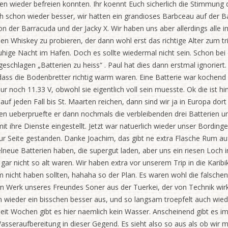
n wieder befreien konnten. Ihr koennt Euch sicherlich die Stimmung d
 schon wieder besser, wir hatten ein grandioses Barbceau auf der Ba
der Barracuda und der Jacky X. Wir haben uns aber allerdings alle i
en Whiskey zu probieren, der dann wohl erst das richtige Alter zum tr
ruhige Nacht im Hafen. Doch es sollte wiedermal nicht sein. Schon bei 
eschlagen „Batterien zu heiss“ . Paul hat dies dann erstmal ignoriert
ass die Bodenbretter richtig warm waren. Eine Batterie war kochend
 noch 11.33 V, obwohl sie eigentlich voll sein muesste. Ok die ist hi
uf jeden Fall bis St. Maarten reichen, dann sind wir ja in Europa dort 
ueberpruefte er dann nochmals die verbleibenden drei Batterien un
it ihre Dienste eingestellt. Jetzt war natuerlich wieder unser Bordin
 zur Seite gestanden. Danke Joachim, das gibt ne extra Flasche Rum a
agelneue Batterien haben, die supergut laden, aber uns ein riesen Loch 
ar nicht so alt waren. Wir haben extra vor unserem Trip in die Karibi
 nicht haben sollten, hahaha so der Plan. Es waren wohl die falschen
 Werk unseres Freundes Soner aus der Tuerkei, der von Technik wirkl
n wieder ein bisschen besser aus, und so langsam troepfelt auch wie
it Wochen gibt es hier naemlich kein Wasser. Anscheinend gibt es i
sseraufbereitung in dieser Gegend. Es sieht also so aus als ob wir m