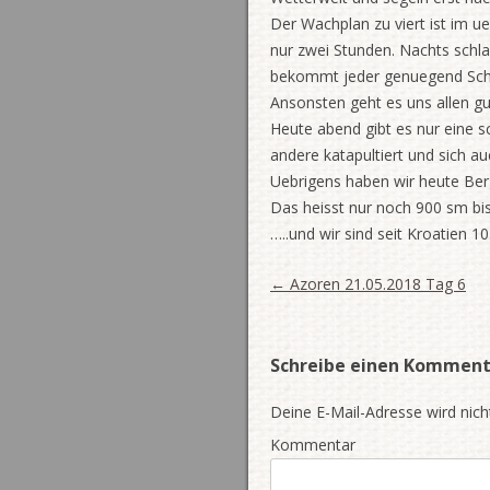
Der Wachplan zu viert ist im u
nur zwei Stunden. Nachts schla
bekommt jeder genuegend Schl
Ansonsten geht es uns allen gu
Heute abend gibt es nur eine s
andere katapultiert und sich a
Uebrigens haben wir heute Berg
Das heisst nur noch 900 sm bi
…..und wir sind seit Kroatien 
Artikel-Navigation
←
Azoren 21.05.2018 Tag 6
Schreibe einen Komment
Deine E-Mail-Adresse wird nicht
Kommentar